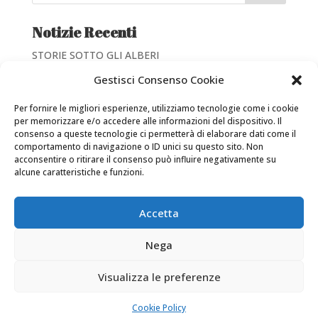
Notizie Recenti
STORIE SOTTO GLI ALBERI
Giornate di valorizzazione dei Beni Culturali
Gestisci Consenso Cookie
SCRIVO FANTASTICO
Per fornire le migliori esperienze, utilizziamo tecnologie come i cookie
Inventario del Fondo Luigi Morosini-Giuseppe Sacconi
per memorizzare e/o accedere alle informazioni del dispositivo. Il
consenso a queste tecnologie ci permetterà di elaborare dati come il
NATI PER LEGGERE
comportamento di navigazione o ID unici su questo sito. Non
acconsentire o ritirare il consenso può influire negativamente su
alcune caratteristiche e funzioni.
Accetta
Nega
La Biblioteca è proprietà della Diocesi di Frosinone-
Veroli-Ferentino C.F. 92005060600 -
Privacy Policy
-
Visualizza le preferenze
Cookie Policy
Cookie Policy