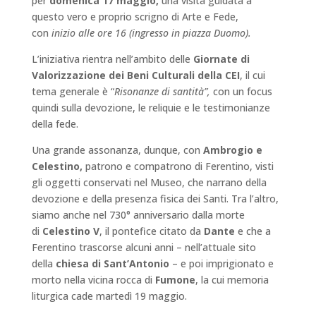
per
domenica 17 maggio,
una visita guidata a
questo vero e proprio scrigno di Arte e Fede,
con
inizio alle ore 16 (ingresso in piazza Duomo).
L’iniziativa rientra nell’ambito delle
Giornate di
Valorizzazione dei Beni Culturali della CEI
, il cui
tema generale è “
Risonanze di santità”,
con un focus
quindi sulla devozione, le reliquie e le testimonianze
della fede.
Una grande assonanza, dunque, con
Ambrogio e
Celestino,
patrono e compatrono di Ferentino, visti
gli oggetti conservati nel Museo, che narrano della
devozione e della presenza fisica dei Santi. Tra l’altro,
siamo anche nel 730° anniversario dalla morte
di
Celestino V
, il pontefice citato da
Dante
e che a
Ferentino trascorse alcuni anni – nell’attuale sito
della
chiesa di Sant’Antonio
– e poi imprigionato e
morto nella vicina rocca di
Fumone
, la cui memoria
liturgica cade martedì 19 maggio.