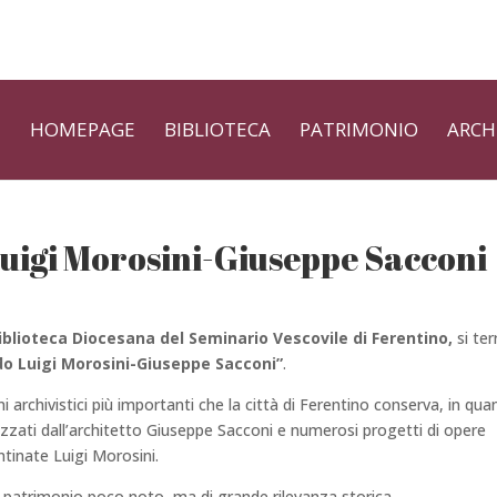
HOMEPAGE
BIBLIOTECA
PATRIMONIO
ARCH
Luigi Morosini-Giuseppe Sacconi
iblioteca Diocesana del Seminario Vescovile di Ferentino,
si ter
do Luigi Morosini-Giuseppe Sacconi”
.
 archivistici più importanti che la città di Ferentino conserva, in qua
alizzati dall’architetto Giuseppe Sacconi e numerosi progetti di opere
entinate Luigi Morosini.
patrimonio poco noto, ma di grande rilevanza storica.