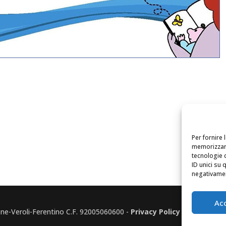
Per fornire 
memorizzare
tecnologie 
ID unici su 
negativament
Ac
none-Veroli-Ferentino C.F. 92005060600 -
Privacy Policy
-
Cookie Pol