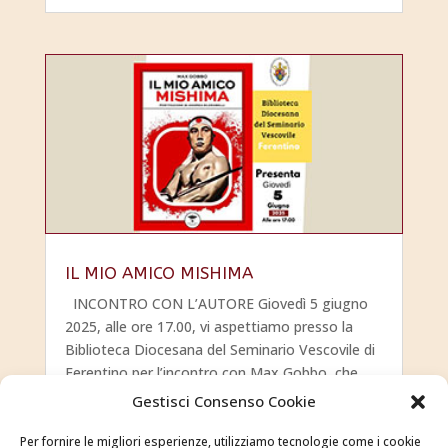
IL MIO AMICO MISHIMA
INCONTRO CON L’AUTORE Giovedì 5 giugno
2025, alle ore 17.00, vi aspettiamo presso la
Biblioteca Diocesana del Seminario Vescovile di
Ferentino per l’incontro con Max Gobbo, che
presenterà il suo ultimo libro Il mio amico
Gestisci Consenso Cookie
Mishima. Con la partecipazione...
leggi tutto
Per fornire le migliori esperienze, utilizziamo tecnologie come i cookie