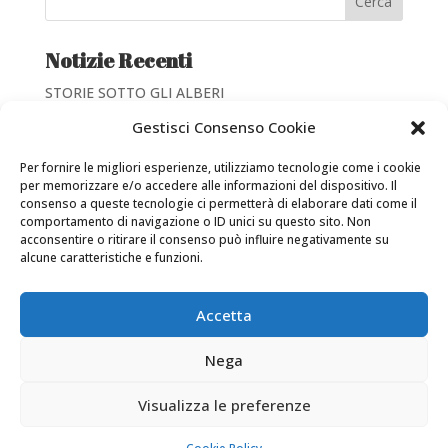
Cerca
Notizie Recenti
STORIE SOTTO GLI ALBERI
Giornate di valorizzazione dei Beni Culturali
Gestisci Consenso Cookie
SCRIVO FANTASTICO
Per fornire le migliori esperienze, utilizziamo tecnologie come i cookie
Inventario del Fondo Luigi Morosini-Giuseppe Sacconi
per memorizzare e/o accedere alle informazioni del dispositivo. Il
consenso a queste tecnologie ci permetterà di elaborare dati come il
NATI PER LEGGERE
comportamento di navigazione o ID unici su questo sito. Non
acconsentire o ritirare il consenso può influire negativamente su
alcune caratteristiche e funzioni.
Accetta
Nega
La Biblioteca è proprietà della Diocesi di Frosinone-
Veroli-Ferentino C.F. 92005060600 -
Privacy Policy
-
Visualizza le preferenze
Cookie Policy